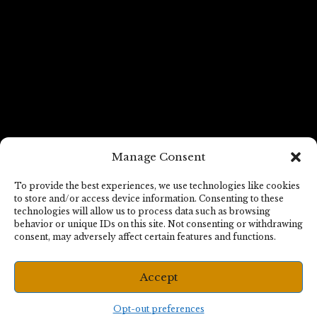
Follow Us!
Manage Consent
Copyright © 2025 Whiplash Whiskey. All
To provide the best experiences, we use technologies like cookies
Rights Reserved.
to store and/or access device information. Consenting to these
technologies will allow us to process data such as browsing
behavior or unique IDs on this site. Not consenting or withdrawing
proudly built by
consent, may adversely affect certain features and functions.
Accept
Opt-out preferences