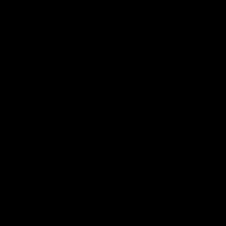
VIP
SHOP
IANTI SECONDO GLI