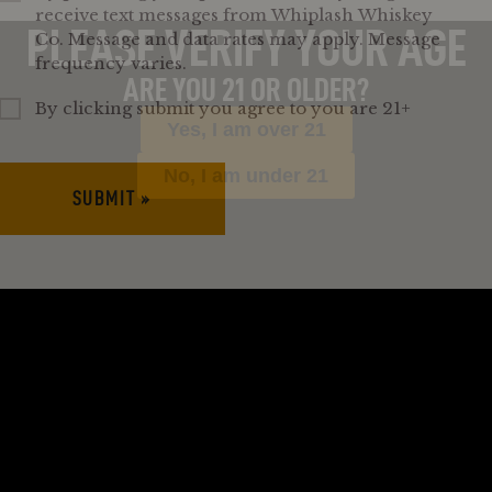
n
e
p
receive text messages from Whiplash Whiskey
PLEASE VERIFY YOUR AGE
e
q
t
Co. Message and data rates may apply. Message
(
u
i
frequency varies.
E DAI PRINCIPALI SITI DI G
ARE YOU 21 OR OLDER?
R
i
n
o
By clicking submit you agree to you are 21+
e
r
(
p
Yes, I am over 21
q
e
R
t
C
u
PROVIDER
RTP
VOLATILIT
d
e
No, I am under 21
i
A
i
)
q
SUBMIT »
n
P
r
u
T
(
NetEnt
96,1%
Bassa
e
i
C
R
d
r
H
e
)
e
Play’n GO
96,21%
Media
A
q
d
u
)
i
Red Tiger Gaming
96,35%
Alta
r
e
NetEnt
96,8%
Alta
d
)