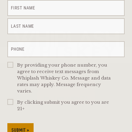
N
indiqué dans notre tableau « perte maximale possible ».
a
Cette méthode sert plutôt à prolonger son temps de jeu qu’à
m
générer un profit durable.
e
(
MÉTHODES BASÉES SUR L’OBSERVATION DU
R
e
P
DÉROULEMENT – ENVIRON 265 MOTS
q
h
u
o
Certains joueurs aiment repérer des soi‑disant zones
o
i
By providing your phone number, you
n
PLEASE VERIFY YOUR AGE
chaudes ou froides pendant une session longue : ils notent
p
agree to receive text messages from
r
e
ARE YOU 21 OR OLDER?
quand plusieurs numéros voisins sortent successivement et
t
Whiplash Whiskey Co. Message and data
e
(
tentent ensuite d’y placer leurs paris suivants sous prétexte
i
rates may apply. Message frequency
Yes, I am over 21
d
R
d’une tendance locale.
n
varies.
)
e
No, I am under 21
(
o
Pourquoi cela fonctionne rarement ? Parce que chaque spin
q
By clicking submit you agree to you are
R
p
21+
revient à tirer au sort parmi 37 possibilités indépendantes ;
u
e
t
i
aucune corrélation temporelle fiable n’existe entre deux
q
C
i
r
résultats consécutifs sauf dans quelques cas très rares liés à
u
A
n
e
SUBMIT »
un défaut mécanique détecté par un technicien qualifié.