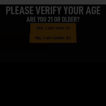
n
e
p
receive text messages from Whiplash Whiskey
PLEASE VERIFY YOUR AGE
e
q
t
Co. Message and data rates may apply. Message
COSA SERVE PER GARANTIRE
(
u
i
frequency varies.
ARE YOU 21 OR OLDER?
R
i
n
o
By clicking submit you agree to you are 21+
e
r
(
p
Yes, I am over 21
q
e
R
t
C
u
d
e
No, I am under 21
i
A
i
)
q
sabile disporre almeno d’una connessione downstre
SUBMIT »
n
P
r
u
consigliati sono 5/1 Mbps rispettivamente grazie all
T
(
e
i
C
R
d
r
H
e
)
e
A
q
d
u
)
i
r
e
d
)