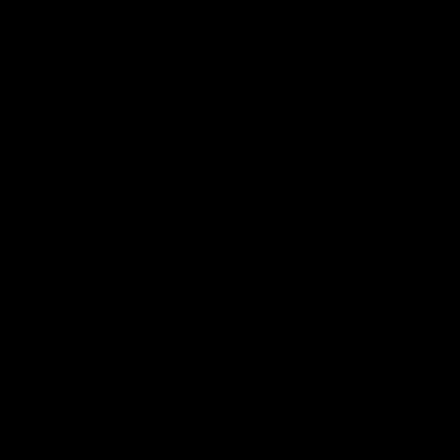
VIP
SHOP
IA DEI LIVE DEALER
 ONLINE