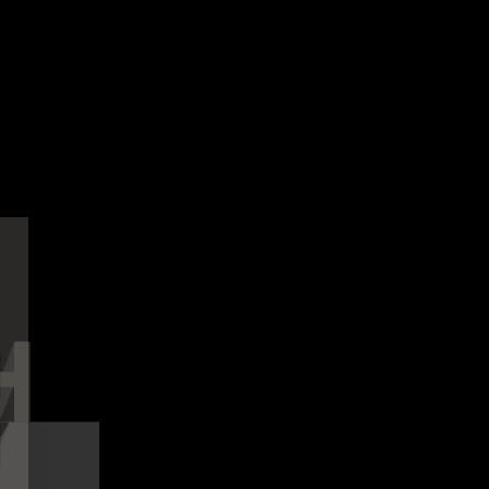
AL BENUT
 een overzicht van de must‑have functies:
of je in een echt casino zit.
je telefoon.
n aangeboden, hebben een RTP van minimaal 96 %,