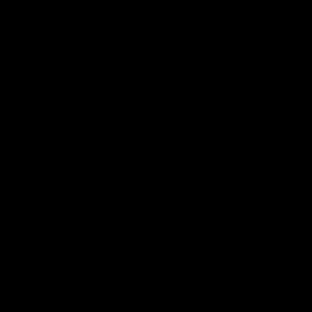
VIP
SHOP
ASINO DE INDUSTRIE