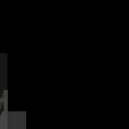
ie stappen:
 naar de beveiligde iDEAL‑omgeving van je eigen
beschikbare bonussen.
RSCHEIDT
n oplossing voor: ultrasnelle uitbetalingen. Zodra