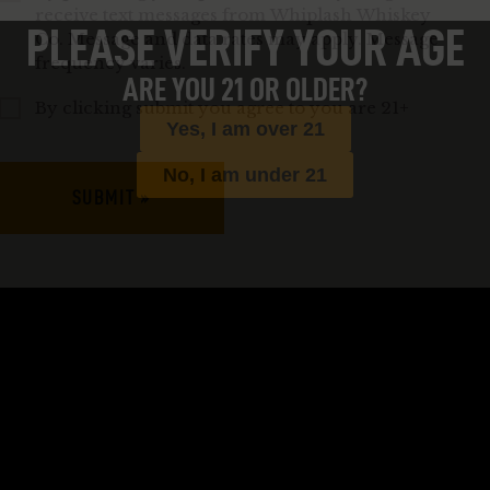
n
e
p
receive text messages from Whiplash Whiskey
ling automatisch verwerkt.
PLEASE VERIFY YOUR AGE
e
q
t
Co. Message and data rates may apply. Message
(
u
i
frequency varies.
ARE YOU 21 OR OLDER?
nnen 12 uur afgerond.
R
i
n
o
By clicking submit you agree to you are 21+
e
r
 zijn meestal binnen 10 minuten voltooid.
(
p
Yes, I am over 21
q
e
R
en (tot €10.000 per dag) zonder extra kosten.
t
C
u
d
e
No, I am under 21
i
A
i
)
q
SUBMIT »
n
P
rs die Igo Bet Casino casino spelen met hoge inzette
r
u
T
(
e
i
C
R
d
r
H
e
RD SPELEN
)
e
A
q
d
u
)
i
et platform is uitgerust met de nieuwste SSL‑encry
r
erse tools voor verantwoord gokken:
e
d
ltijd.
)