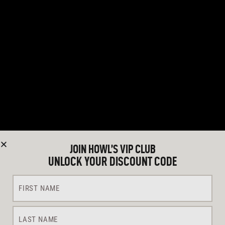
ASTUCES ANTI‑PHISHING
Ne cliquez jamais sur un lien reçu par e‑mail demandant vos
données bancaires ; accédez toujours au site via votre
bookmark préféré ou tapez directement l’adresse dans
votre navigateur.
Vérifiez régulièrement l’URL du site : elle doit commencer
par
https://
suivi du nom exact inscrit dans votre contrat
avec le casino.
STRATÉGIES GAGNANTES AUX JEUX POPULAIRES
(≈ 390 MOTS)
JOIN HOWL’S VIP CLUB
UNLOCK YOUR DISCOUNT CODE
SLOTS
N
a
Comprendre le tableau des paiements est indispensable :
m
chaque symbole possède sa propre valeur selon sa position
e
sur les rouleaux actifs.
(