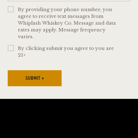
cashback hebdo ‎5 %‎ valable dès perte nette supérieure à €100
opt
— aucune restriction game type.
By providing your phone number, you
PLEASE VERIFY YOUR AGE
in
agree to receive text messages from
• Pour ceux cherchant uniquement sans dépôt,“Lucky Spin
ARE YOU 21 OR OLDER?
(Required)
Whiplash Whiskey Co. Message and data
Free” délivre €15 instantanés dès inscription vérifiée puis
rates may apply. Message frequency
Yes, I am over 21
demande wagering modéré ‎20x‎ — parfait test avant
varies.
engagement réel.*
No, I am under 21
opt
By clicking submit you agree to you are
En résumé choisissez toujours celui dont conditions
in
21+
correspondent réellement à votre profil bancaire —plus
(Required)
CAPTCHA
faible multiplier ↔️ moindre risque mais gains potentiels
réduits versus haut multiplier ↔️ gros challenge bankroll
mais récompenses exponentielles.
SÉCURITÉ ET FIABILITÉ DES PLATEFORMES
LICENCES ET AUTORITÉS DE RÉGULATION
En Europe plusieurs licences sont unanimement reconnues