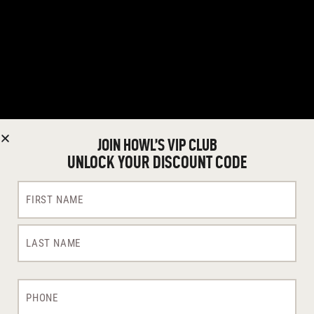
Ne dépassez jamais le plafond maximal autorisé durant
wagering sinon tout solde excédentaire sera considéré “non
qualifié”.Évitez également jouer hors jeux désignés –
beaucoup excluent baccarat live voire video poker – car cela
ne contribue pas au compteur wagering entraînant
stagnation prolongée.Vous risquez aussi involontairement
perdre droit au cashback si vous clôturez votre compte
JOIN HOWL’S VIP CLUB
avant période calculatrice définie.​
UNLOCK YOUR DISCOUNT CODE
EXEMPLES CONCRETS FRANÇAIS
Name
(Required)
• Le nouveau
nouveau casino en ligne france
“Starlight
Vegas” propose actuellement ‑ dépôt minimum €20 ‑ bonus
welcome €100 +200 free spins ‑ wagering only slots → idéal
pour amateurs volatilité moyenne.
• “Royal Flush Club”, classé parmi nos top picks meilleur
Phone
casino online France2024 chez Basketnews.Net offre
(Required)