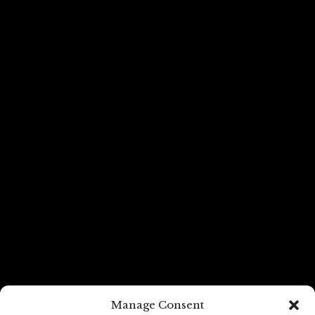
christopher@twenty20beverages.com
TEXT HOWL
Follow Us!
Manage Consent