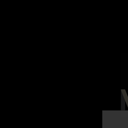
Une fois validée, le premier dépôt peut être réa
Les bonus de bienvenue varient considérablement
tours gratuits sur une machine sélectionnée.
Pour comparer efficacement ces offres il faut reg
CRITÈRE
Bonus %
Conditions wagering
Plafond max
En évaluant ces éléments avec rigueur vous évitez l