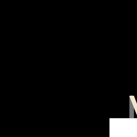
Tiempo de carga (seg)
Velocidad de retiro
Nº de proveedores
Soporte 24/7
Licencia de juego
Como puedes observar, Kinbet Casino lidera en rapid
CÓMO OPTIMIZAR TU SESIÓN 
¿Te has preguntado alguna vez por qué algunos juego