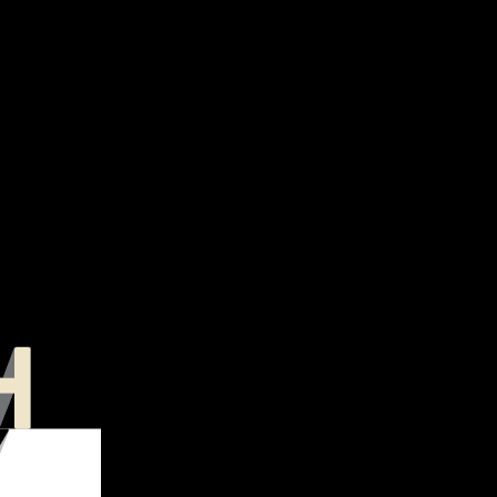
3.2
2.5
48 h
72 h
8
10
No
Sí
Curacao
Gibraltar
ticos para una experiencia sin interrupciones.
MÓVILES
uele estar en la configuración del dispositivo y en