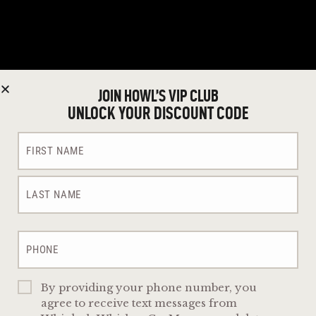
notable des fraudes externes – notamment celles liées au
phishing bancaire – grâce aux contrôles anti‑phishing
obligatoires dans chaque étape transactionnelle.“
En matière d’acquisition client (CAC), mettre en avant ces
fonctions responsables dans les campagnes publicitaires
JOIN HOWL’S VIP CLUB
saisonnières diminue considérablement le coût moyen par
UNLOCK YOUR DISCOUNT CODE
acquisition ! Les annonceurs qui affichent clairement
Name
« Limite auto‑défensive incluse » voient leur CPC baisser
(Required)
jusqu’à ‑20 % pendant la période festive où la concurrence
publicitaire explose autour du thème « nouveaux départs ».
Cette dynamique est confirmée par plusieurs études
sectorielles relayées par
On Divorce.FR
, où plus de 68 % des
joueurs déclarent être prêts à choisir un casino proposant
Phone
explicitement ces dispositifs avant toute considération liée
(Required)
au taux RTP ou aux jackpots progressifs.*
opt
By providing your phone number, you
PLEASE VERIFY YOUR AGE
Les projections réglementaires post‑2024 anticipent quant à
in
agree to receive text messages from
ARE YOU 21 OR OLDER?
elles une harmonisation européenne obligeant tous les
(Required)