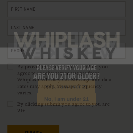
Name
SAMMENLIGNING MED ANDRE NORSKE CASINOER
(Required)
Når du vurderer hvor du skal spille, er det viktig å
sammenligne BetCity Casino med andre alternativer på
markedet. Tabellen under viser noen nøkkelfaktorer:
Phone
KONKURRENT
KONKURRENT
FAKTOR
BETCITY CASINO
A
B
(Required)
Malta Gaming
opt
Lisens
Curacao
UKGC
By providing your phone number, you
PLEASE VERIFY YOUR AGE
Authority
in
agree to receive text messages from
ARE YOU 21 OR OLDER?
24‑48
(Required)
Whiplash Whiskey Co. Message and data
Uttakstid
15‑30 min
1‑3 dager
timer
rates may apply. Message frequency
Yes, I am over 21
Eksklusive
varies.
Ja, 25+
Nei
5
slots
No, I am under 21
opt
By clicking submit you agree to you are
Kun
Android
in
Mobilapp
iOS & Android
21+
nettleser
only
(Required)
CAPTCHA
Telefon
Kundeservice
Live chat 24/7
E‑post 48t
24/7