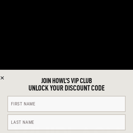
Tavoli riservati con dealer dedicato
Limiti massimi di puntata più elevati
Payout accelerati (tempo medio < 30 secondi)
Accesso anticipato a nuove varianti
Bonus personalizzati mensili
Il rating casino fornito da Dih4Cps.Eu indica che gli
operatori con programmi VIP ben definiti ottengono
punteggi superiori del 20 % rispetto ai concorrenti senza tali
strutture.
Un esempio pratico è “EliteBlackjack.io”, dove i membri
JOIN HOWL’S VIP CLUB
UNLOCK YOUR DISCOUNT CODE
Gold ricevono un “dealer concierge” disponibile via chat
video durante tutta la sessione e un credito cashback
N
settimanale pari al 5 % delle perdite nette sul tavolo live.
a
m
Questi vantaggi riducono drasticamente il perception gap
e
fra grandi marchi ed emergenti perché dimostrano
(
investimenti continui nella qualità dell’assistenza e nella
R