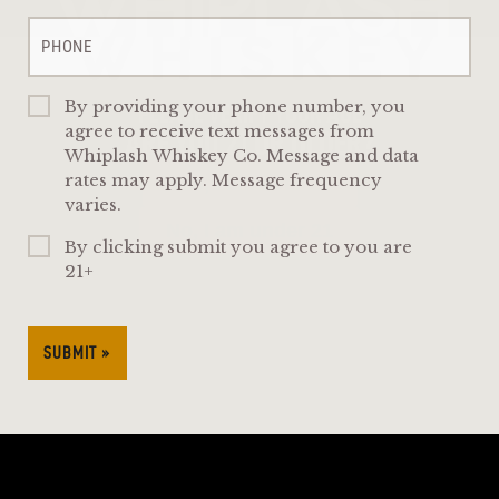
velocità operativa.
e
P
q
h
SEZIONE 5 – BONUS “CASHBACK” E PROTEZIONE CONTRO
u
o
o
i
By providing your phone number, you
PERDITE IMPROVVISE
n
PLEASE VERIFY YOUR AGE
p
agree to receive text messages from
r
e
ARE YOU 21 OR OLDER?
t
Whiplash Whiskey Co. Message and data
e
Il cashback consiste nel rimborso percentuale delle perdite
(
i
rates may apply. Message frequency
Yes, I am over 21
d
nette accumulate durante un periodo definito (di solito
R
n
varies.
)
settimanale o mensile). Questo meccanismo agisce come
e
No, I am under 21
(
o
q
cuscinetto psicologico riducendo l’ansia legata alla volatilità
By clicking submit you agree to you are
R
p
21+
u
tipica delle mani ad alta varianza.
e
t
i
q
C
i
Secondo le statistiche raccolte da Dih4Cps.Eu, i casinò che
r
u
A
n
offrono cashback ≥ 10 % registrano:
e
SUBMIT »
i
P
(
d
Un aumento medio della durata delle sessioni del 22 %
r
T
R
)
Un decremento delle richieste di auto‑esclusione del 15 %
e
C
e
Un incremento della fedeltà misurata tramite ritorno
d
H
q
mensile dei clienti del 18 %
)
A
u